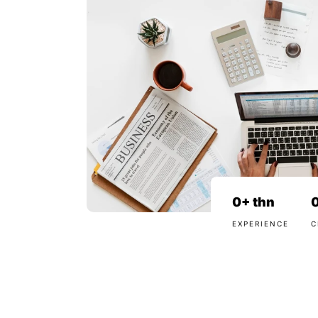
0
+ thn
EXPERIENCE
C