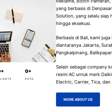
Reklame, Booth Pameran, In
yang berbasis di Denpasar 
Solution, yang selalu siap
hingga eksekusi.
Berbasis di Bali, kami juga
diantaranya Jakarta, Sura
Pangkalpinang, Balikpapa
Selain sebagai company ko
0
+
0
+
resmi AC untuk merk Daikin
LIENTS
KOTA
Electric, Carrier, Tica, dan
MORE ABOUT US