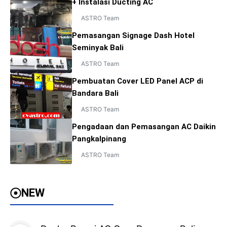
+ Instalasi Ducting AC
ASTRO Team
Pemasangan Signage Dash Hotel
Seminyak Bali
ASTRO Team
Pembuatan Cover LED Panel ACP di
Bandara Bali
ASTRO Team
Pengadaan dan Pemasangan AC Daikin
Pangkalpinang
ASTRO Team
NEW