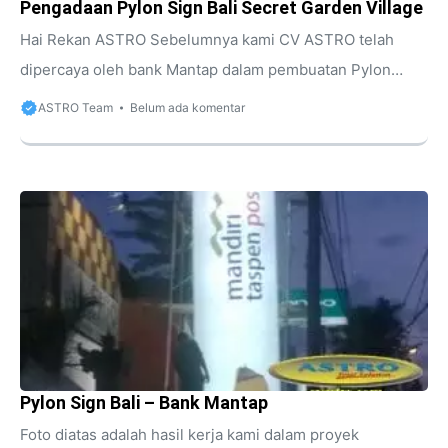
Pengadaan Pylon Sign Bali Secret Garden Village
Hai Rekan ASTRO Sebelumnya kami CV ASTRO telah
dipercaya oleh bank Mantap dalam pembuatan Pylon
bank, maka saat ini kami dipercaya oleh Secret Garden
ASTRO Team
Belum ada komentar
Village untuk pengadaan pylon sign Bali setinggi 8,9
meter. Lokasinya sendiri terletak di Jl. Raya Denpasar
Bedugul KM 36Bali, dekat Joger Luwus. Berikut adalah
foto hasil kerja kami dalam pengadaan Pylon sign Bali
Secret Garden Village di Luwus dekat Bedugul..
[unitegallery luwussecretgarden] Foto Pemasangan
Pylon sign Bali – Secret Garden Village So, Bagi Anda
yang membuat ...
Pylon Sign Bali – Bank Mantap
Foto diatas adalah hasil kerja kami dalam proyek