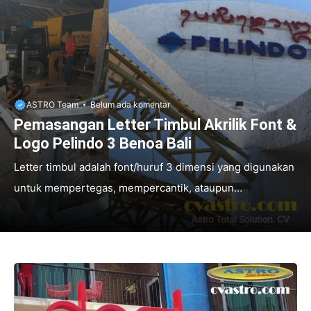
ASTRO Team
Belum ada komentar
Pemasangan Letter Timbul Akrilik Font &
Logo Pelindo 3 Benoa Bali
Letter timbul adalah font/huruf 3 dimensi yang digunakan
untuk mempertegas, mempercantik, ataupun
memperindah visual sebuah brand/logo. Dengan letter
timbul, logo atau brand sebuah perusahaan akan terlihat
bonafit dan tampilan terkesan mewah. Apa mau papan
nama usahamu terkesan biasa-biasa saja? atau brandmu
terlihat biasa saja dimata orang awam? Tentu saja tidak