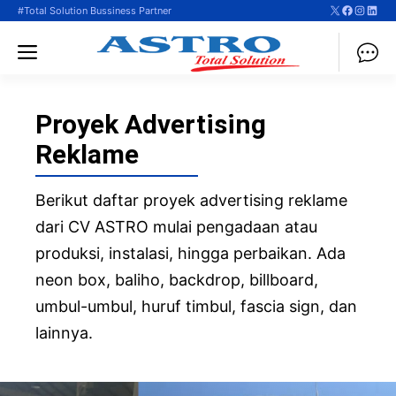
X
Faceboo
Instag
Linke
Langsung
#Total Solution Bussiness Partner
ke
Menu
isi
Proyek Advertising
Reklame
Berikut daftar proyek advertising reklame
dari CV ASTRO mulai pengadaan atau
produksi, instalasi, hingga perbaikan. Ada
neon box, baliho, backdrop, billboard,
umbul-umbul, huruf timbul, fascia sign, dan
lainnya.