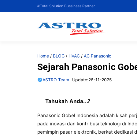
Langsung
#Total Solution Bussiness Partner
ke
isi
Home
/
BLOG
/
HVAC
/
AC Panasonic
Sejarah Panasonic Gobe
ASTRO Team
Update:
26-11-2025
Tahukah Anda...?
Panasonic Gobel Indonesia adalah kisah per
pada inovasi dan kontribusi teknologi di In
pemimpin pasar elektronik, berkat dedikasi 