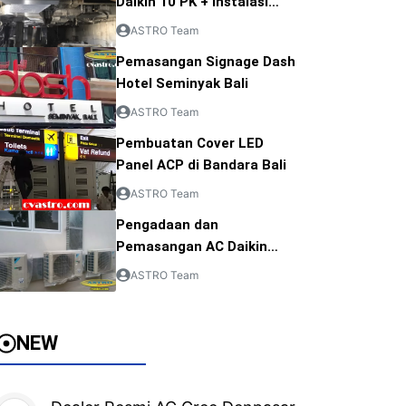
Daikin 10 PK + Instalasi
Ducting AC
ASTRO Team
Pemasangan Signage Dash
Hotel Seminyak Bali
ASTRO Team
Pembuatan Cover LED
Panel ACP di Bandara Bali
ASTRO Team
Pengadaan dan
Pemasangan AC Daikin
Pangkalpinang
ASTRO Team
NEW