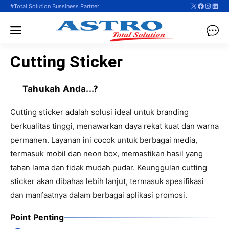
X
Faceboo
Instag
Linke
Langsung
#Total Solution Bussiness Partner
ke
Menu
isi
Cutting Sticker
Tahukah Anda...?
Cutting sticker adalah solusi ideal untuk branding
berkualitas tinggi, menawarkan daya rekat kuat dan warna
permanen. Layanan ini cocok untuk berbagai media,
termasuk mobil dan neon box, memastikan hasil yang
tahan lama dan tidak mudah pudar. Keunggulan cutting
sticker akan dibahas lebih lanjut, termasuk spesifikasi
dan manfaatnya dalam berbagai aplikasi promosi.
Point Penting