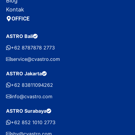
Blog
Kontak
OFFICE
ASTRO Bali
+62 8787878 2773
service@cvastro.com
ASTRO Jakarta
+62 83811094262
info@cvastro.com
ASTRO Surabaya
+62 852 1010 2773
sby@cvastro.com