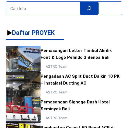
mendapatkan hasil yang berkualitas. Sekali lagi kami
Search
mengucapkan terima kasih kepada ...
Daftar PROYEK
Pemasangan Letter Timbul Akrilik
Font & Logo Pelindo 3 Benoa Bali
ASTRO Team
Pengadaan AC Split Duct Daikin 10 PK
+ Instalasi Ducting AC
ASTRO Team
Pemasangan Signage Dash Hotel
Seminyak Bali
ASTRO Team
Pembuatan Cover LED Panel ACP di