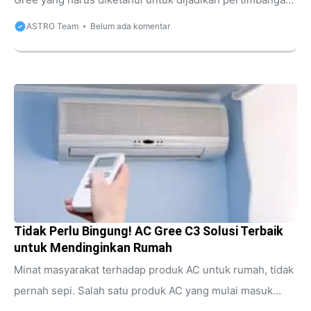
Sudah menjadi rahasia umum bahwa setiap produsen
ASTRO Team
Belum ada komentar
pendingin ruangan bersaing mengeluarkan produk
terbaiknya. Seperti halnya AC Gree, salah satu pabrikan
Tiongkok yang saat ini masuk ke persaingan global.
Memang pamornya masih jauh dari brand yang menjadi
pemain lama. Akan tetapi, secara kinerja ternyata bisa
diperhitungkan. Terlebih aneka teknologi terbaru
menghadirkan keunggulan brand satu ini semakin
menarik ditelisik. Untuk lebih lengkapnya tentang merk
AC ...
Tidak Perlu Bingung! AC Gree C3 Solusi Terbaik
untuk Mendinginkan Rumah
Minat masyarakat terhadap produk AC untuk rumah, tidak
pernah sepi. Salah satu produk AC yang mulai masuk