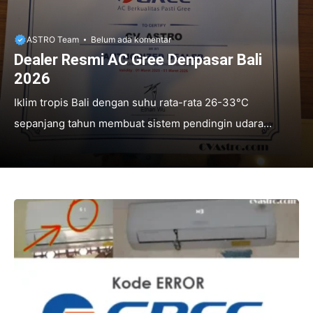
ASTRO Team
Belum ada komentar
Dealer Resmi AC Gree Denpasar Bali
2026
Iklim tropis Bali dengan suhu rata-rata 26-33°C
sepanjang tahun membuat sistem pendingin udara
menjadi kebutuhan vital bagi kenyamanan hunian dan
tempat usaha. AC Gree hadir sebagai solusi pendingin
berkualitas world-class dengan teknologi canggih yang
telah terbukti menyebar ke lebih dari 160 negara di dunia.
Sebagai brand AC terbesar di dunia, Gree menawarkan
efisiensi energi tinggi yang sangat cocok untuk kondisi
iklim Bali yang panas dan lembap sepanjang tahun. CV.
Astro dengan bangga mempersembahkan layanan
lengkap sebagai Dealer resmi AC Gree ...