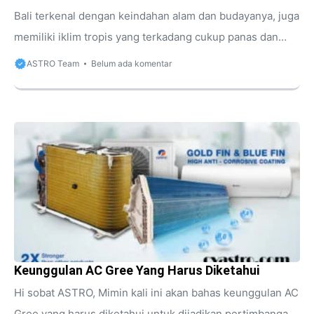
Bali terkenal dengan keindahan alam dan budayanya, juga
memiliki iklim tropis yang terkadang cukup panas dan
bikin gerah jika berada di dalam ruangan. Untuk menjaga
ASTRO Team
Belum ada komentar
kenyamanan di tengah cuaca terik, AC (Air Conditioner)
menjadi kebutuhan penting bagi banyak orang, baik di
rumah, kantor, maupun tempat usaha. Salah satu merek
AC yang populer dan banyak dipilih oleh masyarakat Bali
adalah Gree. Gree telah terbukti menjadi salah satu
produsen AC terkemuka di dunia dengan reputasi solid.
Kualitas produknya memang terjamin, teknologi canggih,
...
Keunggulan AC Gree Yang Harus Diketahui
Hi sobat ASTRO, Mimin kali ini akan bahas keunggulan AC
Gree yang harus diketahui untuk dijadikan pertimbangan.