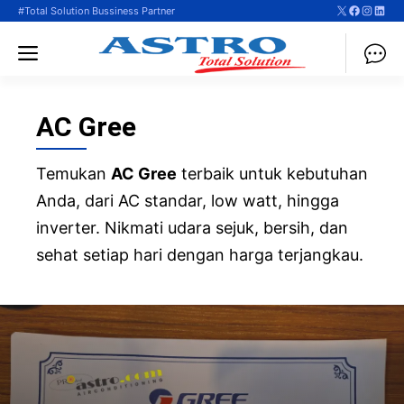
X
Faceboo
Instag
Linke
Langsung
#Total Solution Bussiness Partner
ke
Menu
isi
AC Gree
Temukan
AC Gree
terbaik untuk kebutuhan
Anda, dari AC standar, low watt, hingga
inverter. Nikmati udara sejuk, bersih, dan
sehat setiap hari dengan harga terjangkau.