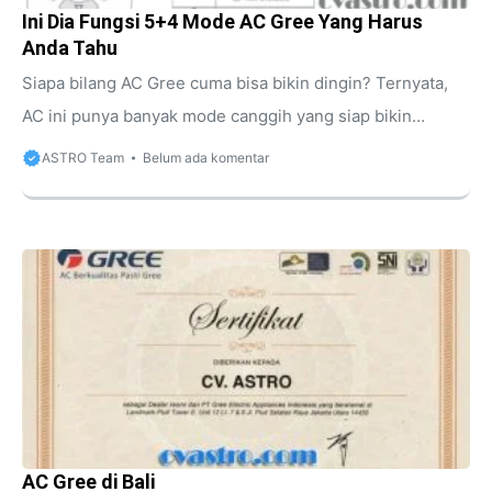
Ini Dia Fungsi 5+4 Mode AC Gree Yang Harus
Anda Tahu
Siapa bilang AC Gree cuma bisa bikin dingin? Ternyata,
AC ini punya banyak mode canggih yang siap bikin
suasana rumah makin nyaman di segala kondisi cuaca,
ASTRO Team
Belum ada komentar
lho! Apa saja itu? Yuk, kita kupas tuntas 5+4 fungsi mode
AC Gree biar Anda bisa pakai AC dengan optimal dan
hemat energi. 5+4 Fungsi Mode AC Gree Mode AC Gree
adalah pengaturan operasi yang berbeda-beda untuk
menyesuaikan kinerja AC dengan kebutuhan dan kondisi
ruangan. Setiap mode memiliki fungsi dan keunggulan
masing-masing, sehingga Anda ...
AC Gree di Bali