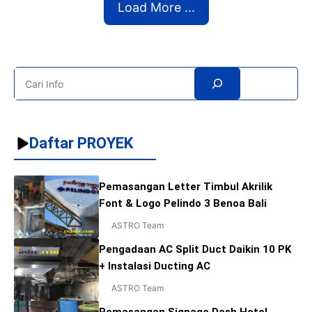
Load More ...
negara yang memiliki iklim tropis, layaknya negara kita ini.
Iklim tropis membuat suhu udara menjadi lebih panas dan
lembab, karena sinar matahari yang terus selalu
menyengat. Nah, untuk mengurangi suhu udara tersebut
Search
kita dapat menggunakan AC. Udara ...
Daftar PROYEK
Pemasangan Letter Timbul Akrilik
Font & Logo Pelindo 3 Benoa Bali
ASTRO Team
Pengadaan AC Split Duct Daikin 10 PK
+ Instalasi Ducting AC
ASTRO Team
Pemasangan Signage Dash Hotel