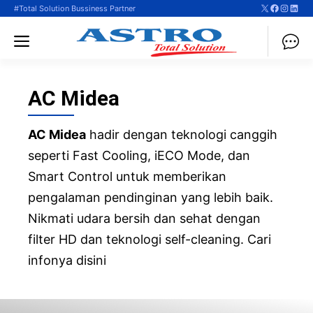
X
Faceboo
Instag
Linke
Langsung
#Total Solution Bussiness Partner
ke
Menu
isi
AC Midea
AC Midea
hadir dengan teknologi canggih
seperti Fast Cooling, iECO Mode, dan
Smart Control untuk memberikan
pengalaman pendinginan yang lebih baik.
Nikmati udara bersih dan sehat dengan
filter HD dan teknologi self-cleaning. Cari
infonya disini