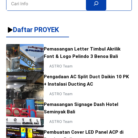
Search
kendala pemakaian AC sebab AC ukuran 1/2 – 3/4 PK
kebutuhan listriknya sekitar ...
Daftar PROYEK
Pemasangan Letter Timbul Akrilik
Font & Logo Pelindo 3 Benoa Bali
ASTRO Team
Pengadaan AC Split Duct Daikin 10 PK
+ Instalasi Ducting AC
ASTRO Team
Pemasangan Signage Dash Hotel
Seminyak Bali
ASTRO Team
Pembuatan Cover LED Panel ACP di