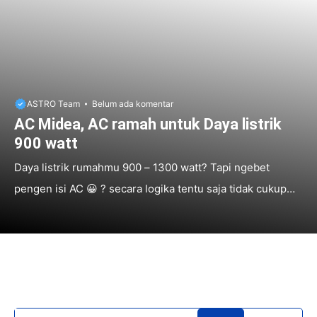
ASTRO Team
Belum ada komentar
AC Midea, AC ramah untuk Daya listrik
900 watt
Daya listrik rumahmu 900 – 1300 watt? Tapi ngebet
pengen isi AC 😀 ? secara logika tentu saja tidak cukup
jika diisi pendingin ruangan alias AC walaupun hanya 1/2
PK saja. Pastinya sudah ada yang mengalaminya. 🙂 Hawa
yang cukup panas dan jeleknya kualitas udara di daerah
perkotaan membuat masyarakat bergantung pada
pemakaian AC. Masalahnya sebagian besar rumah di
Indonesia daya listriknya rendah, 900-1.300 watt. Ini jadi