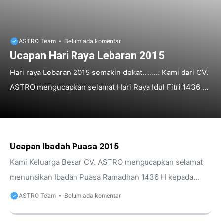
ASTRO Team
Belum ada komentar
Ucapan Hari Raya Lebaran 2015
Hari raya Lebaran 2015 semakin dekat……… Kami dari CV.
ASTRO mengucapkan selamat Hari Raya Idul Fitri 1436 H
kepada umat Muslim pada tanggal 17 – 18 Juli 2015. Jika
HATI sejernih AIR, jangan biarkan IA keruh, Jika HATI
seputih AWAN, jangan biarkan dia mendung, Jika HATI
Ucapan Ibadah Puasa 2015
seindah BULAN, hiasi IA dengan IMAN. Minal Aidin Wal
Faidzin Mohon Maaf Lahir Dan Batin Salam, admin
Kami Keluarga Besar CV. ASTRO mengucapkan selamat
menunaikan Ibadah Puasa Ramadhan 1436 H kepada
umat Muslim yang menjalankannya yang dimulai tgl 18
ASTRO Team
Belum ada komentar
Juni 2015. Mari kita manfaatkan sebaik-baiknya bulan