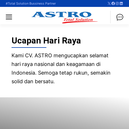
X
Faceboo
Instag
Linke
Langsung
#Total Solution Bussiness Partner
ke
Menu
isi
Ucapan Hari Raya
Kami CV. ASTRO mengucapkan selamat
hari raya nasional dan keagamaan di
Indonesia. Semoga tetap rukun, semakin
solid dan bersatu.