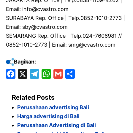
JAKARTA Rep. Office | Telp.0838-1109-4262 |
Email: info@cvastro.com
SURABAYA Rep. Office | Telp.0852-1010-2773 |
Email: sby@cvastro.com
SEMARANG Rep. Office | Telp.024-7606981 //
0852-1010-2773 | Email: smg@cvastro.com
Bagikan:
F
X
T
W
G
S
a
el
h
m
h
c
e
at
ai
ar
Related Posts
e
gr
s
l
e
Perusahaan advertising Bali
b
a
A
Harga advertising di Bali
o
m
p
Perusahaan Advertising di Bali
o
p