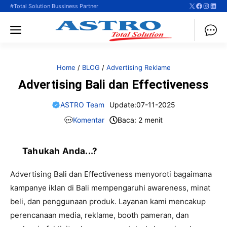
X
Faceboo
Instag
Linke
Langsung
#Total Solution Bussiness Partner
ke
Menu
isi
Home
/
BLOG
/
Advertising Reklame
Advertising Bali dan Effectiveness
ASTRO Team
Update:
07-11-2025
Komentar
Baca: 2 menit
Tahukah Anda...?
Advertising Bali dan Effectiveness menyoroti bagaimana
kampanye iklan di Bali mempengaruhi awareness, minat
beli, dan penggunaan produk. Layanan kami mencakup
perencanaan media, reklame, booth pameran, dan