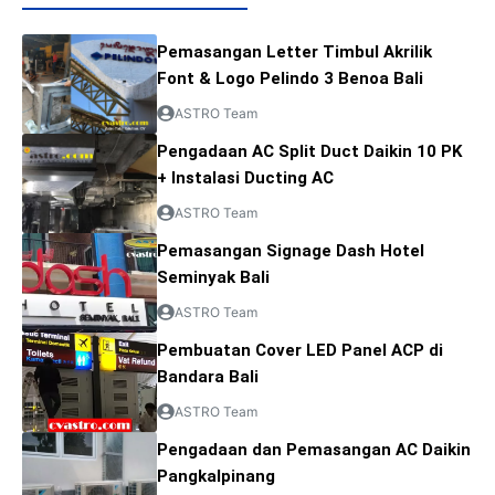
Pemasangan Letter Timbul Akrilik
Font & Logo Pelindo 3 Benoa Bali
ASTRO Team
Pengadaan AC Split Duct Daikin 10 PK
+ Instalasi Ducting AC
ASTRO Team
Pemasangan Signage Dash Hotel
Seminyak Bali
ASTRO Team
Pembuatan Cover LED Panel ACP di
Bandara Bali
ASTRO Team
Pengadaan dan Pemasangan AC Daikin
Pangkalpinang