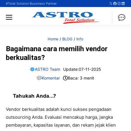
X
Faceboo
Instag
Linke
Langsung
#Total Solution Bussiness Partner
ke
Menu
isi
Home
/
BLOG
/
Info
Bagaimana cara memilih vendor
berkualitas?
ASTRO Team
Update:
07-11-2025
Komentar
Baca: 3 menit
Tahukah Anda...?
Vendor berkualitas adalah kunci sukses pengadaan
outsourcing Anda. Evaluasi mencakup harga, jangka
pembayaran, kapasitas layanan, dan rekam jejak klien