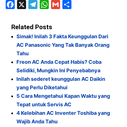
F
X
T
W
G
S
a
el
h
m
h
c
e
at
ai
ar
Related Posts
e
gr
s
l
e
Simak! Inilah 3 Fakta Keunggulan Dari
b
a
A
AC Panasonic Yang Tak Banyak Orang
o
m
p
Tahu
o
p
Freon AC Anda Cepat Habis? Coba
k
Selidiki, Mungkin Ini Penyebabnya
Inilah sederet keunggulan AC Daikin
yang Perlu Diketahui
5 Cara Mengetahui Kapan Waktu yang
Tepat untuk Servis AC
4 Kelebihan AC Inventer Toshiba yang
Wajib Anda Tahu