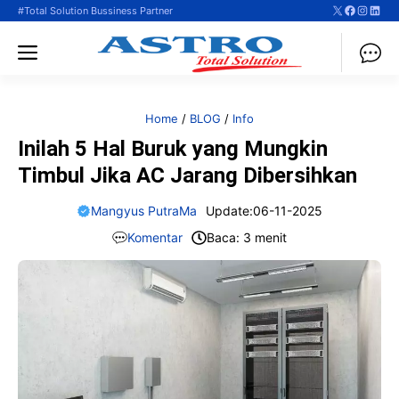
X
Faceboo
Instag
Linke
Langsung
#Total Solution Bussiness Partner
ke
Menu
isi
Home
/
BLOG
/
Info
Inilah 5 Hal Buruk yang Mungkin
Timbul Jika AC Jarang Dibersihkan
Mangyus PutraMa
Update:
06-11-2025
Komentar
Baca: 3 menit