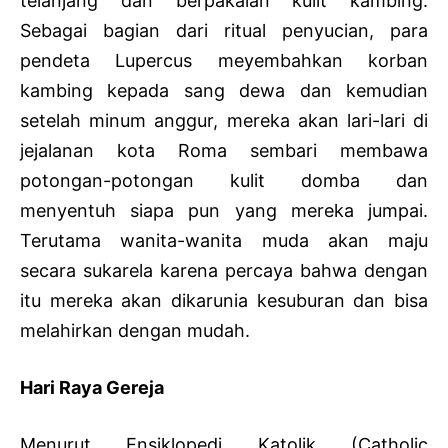
telanjang dan berpakaian kulit kambing.
Sebagai bagian dari ritual penyucian, para
pendeta Lupercus meyembahkan korban
kambing kepada sang dewa dan kemudian
setelah minum anggur, mereka akan lari-lari di
jejalanan kota Roma sembari membawa
potongan-potongan kulit domba dan
menyentuh siapa pun yang mereka jumpai.
Terutama wanita-wanita muda akan maju
secara sukarela karena percaya bahwa dengan
itu mereka akan dikarunia kesuburan dan bisa
melahirkan dengan mudah.
Hari Raya Gereja
Menurut Ensiklopedi Katolik (Catholic