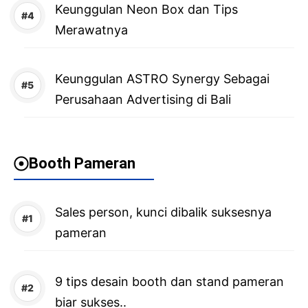
Keunggulan Neon Box dan Tips
Merawatnya
Keunggulan ASTRO Synergy Sebagai
Perusahaan Advertising di Bali
Booth Pameran
Sales person, kunci dibalik suksesnya
pameran
9 tips desain booth dan stand pameran
biar sukses..