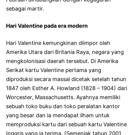
sebagai martir.
Hari Valentine pada era modern
Hari Valentine kemungkinan diimpor oleh
Amerika Utara dari Britania Raya, negara yang
mengkolonisasi daerah tersebut. Di Amerika
Serikat kartu Valentine pertama yang
diproduksi secara massal dicetak setelah tahun
1847 oleh Esther A. Howland (1828 – 1904) dari
Worcester, Massachusetts. Ayahnya memiliki
sebuah toko buku dan toko peralatan kantor
yang besar dan ia mendapat ilham untuk
memproduksi kartu dari sebuah kartu Valentine
Inggris yang ia terima. (Semenjak tahun 2001,