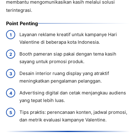
membantu mengomunikasikan kasih melalui solusi
terintegrasi.
Point Penting
Layanan reklame kreatif untuk kampanye Hari
Valentine di beberapa kota Indonesia.
Booth pameran siap pakai dengan tema kasih
sayang untuk promosi produk.
Desain interior ruang display yang atraktif
meningkatkan pengalaman pelanggan.
Advertising digital dan cetak menjangkau audiens
yang tepat lebih luas.
Tips praktis: perencanaan konten, jadwal promosi,
dan metrik evaluasi kampanye Valentine.