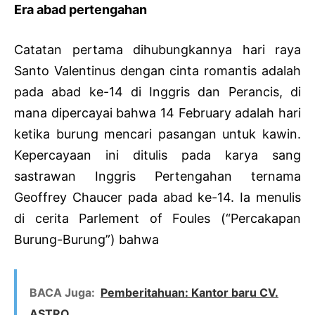
Era abad pertengahan
Catatan pertama dihubungkannya hari raya
Santo Valentinus dengan cinta romantis adalah
pada abad ke-14 di Inggris dan Perancis, di
mana dipercayai bahwa 14 February adalah hari
ketika burung mencari pasangan untuk kawin.
Kepercayaan ini ditulis pada karya sang
sastrawan Inggris Pertengahan ternama
Geoffrey Chaucer pada abad ke-14. Ia menulis
di cerita Parlement of Foules (“Percakapan
Burung-Burung”) bahwa
BACA Juga:
Pemberitahuan: Kantor baru CV.
ASTRO