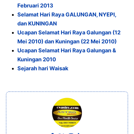
Februari 2013
Selamat Hari Raya GALUNGAN, NYEPI,
dan KUNINGAN
Ucapan Selamat Hari Raya Galungan (12
Mei 2010) dan Kuningan (22 Mei 2010)
Ucapan Selamat Hari Raya Galungan &
Kuningan 2010
Sejarah hari Waisak