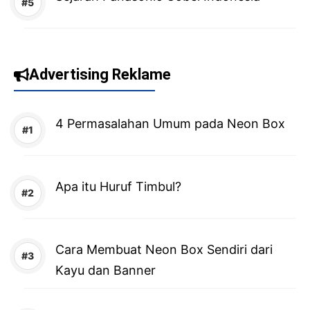
Advertising Reklame
4 Permasalahan Umum pada Neon Box
Apa itu Huruf Timbul?
Cara Membuat Neon Box Sendiri dari
Kayu dan Banner