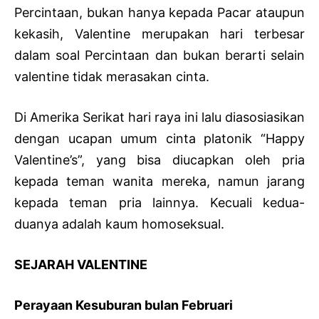
Percintaan, bukan hanya kepada Pacar ataupun
kekasih, Valentine merupakan hari terbesar
dalam soal Percintaan dan bukan berarti selain
valentine tidak merasakan cinta.
Di Amerika Serikat hari raya ini lalu diasosiasikan
dengan ucapan umum cinta platonik “Happy
Valentine’s”, yang bisa diucapkan oleh pria
kepada teman wanita mereka, namun jarang
kepada teman pria lainnya. Kecuali kedua-
duanya adalah kaum homoseksual.
SEJARAH VALENTINE
Perayaan Kesuburan bulan Februari