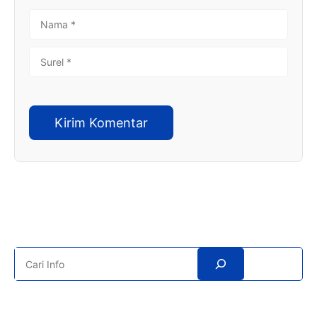
NAMA
SUREL
Search