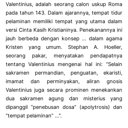
Valentinius, adalah seorang calon uskup Roma
pada tahun 143. Dalam ajarannya, tempat tidur
pelaminan memiliki tempat yang utama dalam
versi Cinta Kasih Kristianinya. Penekanannya ini
jauh berbeda dengan konsep … dalam agama
Kristen yang umum. Stephan A. Hoeller,
seorang pakar, menyatakan pendapatnya
tentang Valentinius mengenai hal ini: “Selain
sakramen permandian, penguatan, ekaristi,
imamat dan perminyakan, aliran gnosis
Valentinius juga secara prominen menekankan
dua sakramen agung dan misterius yang
dipanggil “penebusan dosa” (apolytrosis) dan
“tempat pelaminan” …”.