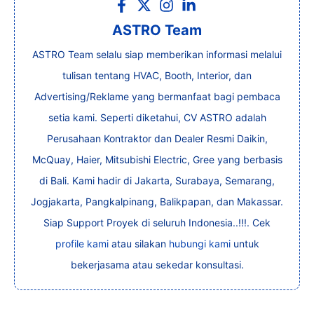
ASTRO Team
ASTRO Team selalu siap memberikan informasi melalui
tulisan tentang HVAC, Booth, Interior, dan
Advertising/Reklame yang bermanfaat bagi pembaca
setia kami. Seperti diketahui, CV ASTRO adalah
Perusahaan Kontraktor dan Dealer Resmi Daikin,
McQuay, Haier, Mitsubishi Electric, Gree yang berbasis
di Bali. Kami hadir di Jakarta, Surabaya, Semarang,
Jogjakarta, Pangkalpinang, Balikpapan, dan Makassar.
Siap Support Proyek di seluruh Indonesia..!!!. Cek
profile kami
atau silakan
hubungi kami
untuk
bekerjasama atau sekedar konsultasi.