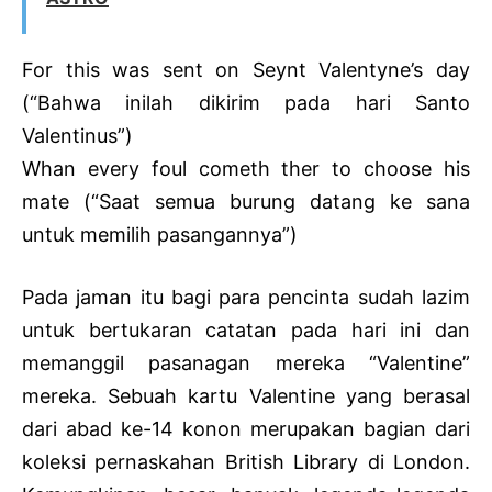
For this was sent on Seynt Valentyne’s day
(“Bahwa inilah dikirim pada hari Santo
Valentinus”)
Whan every foul cometh ther to choose his
mate (“Saat semua burung datang ke sana
untuk memilih pasangannya”)
Pada jaman itu bagi para pencinta sudah lazim
untuk bertukaran catatan pada hari ini dan
memanggil pasanagan mereka “Valentine”
mereka. Sebuah kartu Valentine yang berasal
dari abad ke-14 konon merupakan bagian dari
koleksi pernaskahan British Library di London.