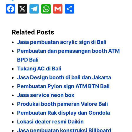
F
X
T
W
G
S
a
el
h
m
h
c
e
at
ai
ar
Related Posts
e
gr
s
l
e
Jasa pembuatan acrylic sign di Bali
b
a
A
Pembuatan dan pemasangan booth ATM
o
m
p
BPD Bali
o
p
Tukang AC di Bali
k
Jasa Design booth di bali dan Jakarta
Pembuatan Pylon sign ATM BTN Bali
Jasa service neon box
Produksi booth pameran Valore Bali
Pembuatan Rak display dan Gondola
Lokasi dealer resmi Daikin
Jasa pembuatan konstruksi Billboard