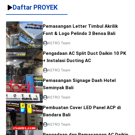
Daftar PROYEK
Pemasangan Letter Timbul Akrilik
Font & Logo Pelindo 3 Benoa Bali
ASTRO Team
Pengadaan AC Split Duct Daikin 10 PK
+ Instalasi Ducting AC
ASTRO Team
Pemasangan Signage Dash Hotel
Seminyak Bali
ASTRO Team
Pembuatan Cover LED Panel ACP di
Bandara Bali
ASTRO Team
Pengadaan dan Pemasangan AC Daikin