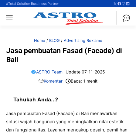
X
Faceboo
Instag
Linke
Langsung
#Total Solution Bussiness Partner
ke
Menu
isi
Home
/
BLOG
/
Advertising Reklame
Jasa pembuatan Fasad (Facade) di
Bali
ASTRO Team
Update:
07-11-2025
Komentar
Baca: 1 menit
Tahukah Anda...?
Jasa pembuatan Fasad (Facade) di Bali menawarkan
solusi wajah bangunan yang meningkatkan nilai estetik
dan fungsionalitas. Layanan mencakup desain, pemilihan