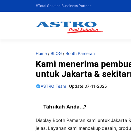
Langsung
#Total Solution Bussiness Partner
ke
isi
Home
/
BLOG
/
Booth Pameran
Kami menerima pembua
untuk Jakarta & sekita
ASTRO Team
Update:
07-11-2025
Tahukah Anda...?
Display Booth Pameran kami untuk Jakarta &
jelas. Layanan kami mencakup desain, prod