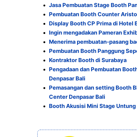
Jasa Pembuatan Stage Booth Pam
b
a
A
Pembuatan Booth Counter Ariston 
o
m
p
Display Booth CP Prima di Hotel 
o
p
Ingin mengadakan Pameran Exhibi
k
Menerima pembuatan-pasang back
Pembuatan Booth Panggung Seped
Kontraktor Booth di Surabaya
Pengadaan dan Pembuatan Booth 
Denpasar Bali
Pemasangan dan setting Booth BR
Center Denpasar Bali
Booth Akusisi Mini Stage Untung