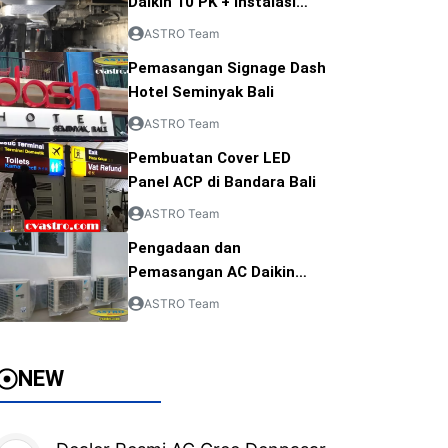
Daikin 10 PK + Instalasi
Ducting AC
ASTRO Team
Pemasangan Signage Dash
Hotel Seminyak Bali
ASTRO Team
Pembuatan Cover LED
Panel ACP di Bandara Bali
ASTRO Team
Pengadaan dan
Pemasangan AC Daikin
Pangkalpinang
ASTRO Team
NEW