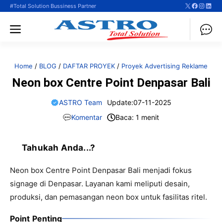
X
Faceboo
Instag
Linke
Langsung
#Total Solution Bussiness Partner
ke
Menu
isi
Home
/
BLOG
/
DAFTAR PROYEK
/
Proyek Advertising Reklame
Neon box Centre Point Denpasar Bali
ASTRO Team
Update:
07-11-2025
Komentar
Baca: 1 menit
Tahukah Anda...?
Neon box Centre Point Denpasar Bali menjadi fokus
signage di Denpasar. Layanan kami meliputi desain,
produksi, dan pemasangan neon box untuk fasilitas ritel.
Point Penting