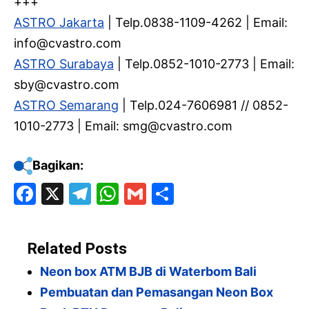
+++
ASTRO Jakarta
| Telp.0838-1109-4262 | Email:
info@cvastro.com
ASTRO Surabaya
| Telp.0852-1010-2773 | Email:
sby@cvastro.com
ASTRO Semarang
| Telp.024-7606981 // 0852-
1010-2773 | Email: smg@cvastro.com
Bagikan:
F
X
T
W
G
S
a
el
h
m
h
c
e
at
ai
ar
Related Posts
e
gr
s
l
e
Neon box ATM BJB di Waterbom Bali
b
a
A
Pembuatan dan Pemasangan Neon Box
o
m
p