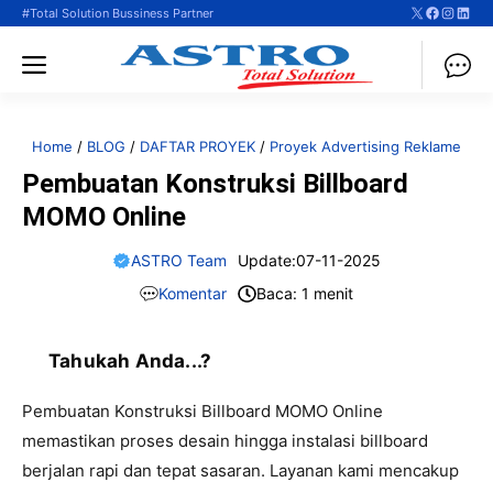
X
Faceboo
Instag
Linke
Langsung
#Total Solution Bussiness Partner
ke
Menu
isi
Home
/
BLOG
/
DAFTAR PROYEK
/
Proyek Advertising Reklame
Pembuatan Konstruksi Billboard
MOMO Online
ASTRO Team
Update:
07-11-2025
Komentar
Baca: 1 menit
Tahukah Anda...?
Pembuatan Konstruksi Billboard MOMO Online
memastikan proses desain hingga instalasi billboard
berjalan rapi dan tepat sasaran. Layanan kami mencakup