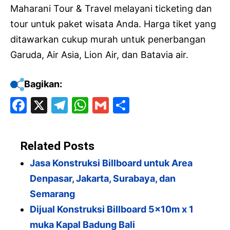
Maharani Tour & Travel melayani ticketing dan
tour untuk paket wisata Anda. Harga tiket yang
ditawarkan cukup murah untuk penerbangan
Garuda, Air Asia, Lion Air, dan Batavia air.
Bagikan:
F
X
T
W
G
S
a
el
h
m
h
c
e
at
ai
ar
Related Posts
e
gr
s
l
e
Jasa Konstruksi Billboard untuk Area
b
a
A
Denpasar, Jakarta, Surabaya, dan
o
m
p
Semarang
o
p
Dijual Konstruksi Billboard 5x10m x 1
k
muka Kapal Badung Bali