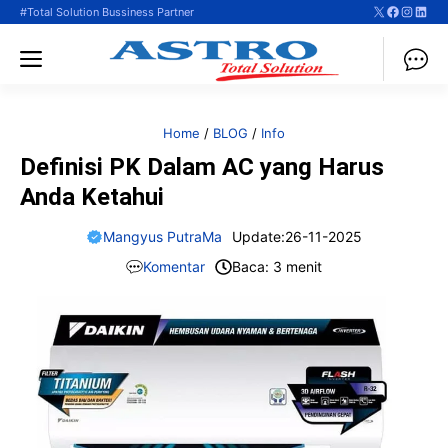
X
Faceboo
Instag
Linke
Langsung
#Total Solution Bussiness Partner
ke
Menu
isi
Home
/
BLOG
/
Info
Definisi PK Dalam AC yang Harus
Anda Ketahui
Mangyus PutraMa
Update:
26-11-2025
Komentar
Baca: 3 menit