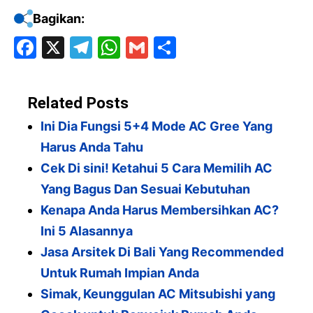
Bagikan:
F
X
T
W
G
S
a
el
h
m
h
c
e
at
ai
ar
Related Posts
e
gr
s
l
e
Ini Dia Fungsi 5+4 Mode AC Gree Yang
b
a
A
Harus Anda Tahu
o
m
p
Cek Di sini! Ketahui 5 Cara Memilih AC
o
p
Yang Bagus Dan Sesuai Kebutuhan
k
Kenapa Anda Harus Membersihkan AC?
Ini 5 Alasannya
Jasa Arsitek Di Bali Yang Recommended
Untuk Rumah Impian Anda
Simak, Keunggulan AC Mitsubishi yang