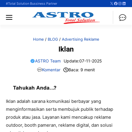
X
Faceboo
Instag
Linke
Langsung
#Total Solution Bussiness Partner
ke
Menu
isi
Home
/
BLOG
/
Advertising Reklame
Iklan
ASTRO Team
Update:
07-11-2025
Komentar
Baca: 9 menit
Tahukah Anda...?
Iklan adalah sarana komunikasi berbayar yang
menginformasikan serta membujuk publik terhadap
produk atau jasa. Layanan kami mencakup reklame
outdoor, booth pameran, reklame digital, dan solusi