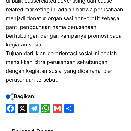
di balik causerelated advertising dan cause-
related marketing ini adalah bahwa perusahaan
menjadi donatur organisasi non-profit sebagai
ganti penggunaan nama perusahaan
berhubungan dengan kampanye promosi pada
kegiatan sosial.
Tujuan dari iklan berorientasi sosial ini adalah
menaikkan citra perusahaan sehubungan
dengan kegiatan sosial yang didananai oleh
perusahaan tersebut.
Bagikan:
F
X
T
W
G
S
a
el
h
m
h
c
e
at
ai
ar