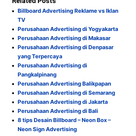
Related Posts
e
gr
s
l
e
Billboard Advertising Reklame vs Iklan
b
a
A
TV
o
m
p
Perusahaan Advertising di Yogyakarta
o
p
Perusahaan Advertising di Makasar
k
Perusahaan Advertising di Denpasar
yang Terpercaya
Perusahaan Advertising di
Pangkalpinang
Perusahaan Advertising Balikpapan
Perusahaan Advertising di Semarang
Perusahaan Advertising di Jakarta
Perusahaan Advertising di Bali
8 tips Desain Billboard – Neon Box –
Neon Sign Advertising