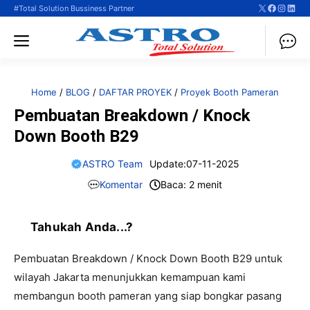
X
Faceboo
Instag
Linke
Langsung
#Total Solution Bussiness Partner
ke
Menu
isi
Home
/
BLOG
/
DAFTAR PROYEK
/
Proyek Booth Pameran
Pembuatan Breakdown / Knock
Down Booth B29
ASTRO Team
Update:
07-11-2025
Komentar
Baca: 2 menit
Tahukah Anda...?
Pembuatan Breakdown / Knock Down Booth B29 untuk
wilayah Jakarta menunjukkan kemampuan kami
membangun booth pameran yang siap bongkar pasang