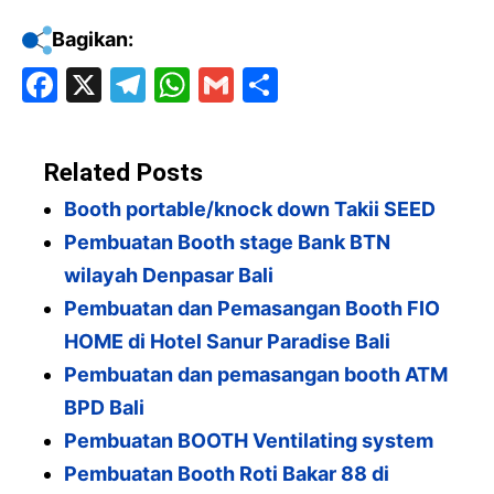
Bagikan:
F
X
T
W
G
S
a
el
h
m
h
c
e
at
ai
ar
Related Posts
e
gr
s
l
e
Booth portable/knock down Takii SEED
b
a
A
Pembuatan Booth stage Bank BTN
o
m
p
wilayah Denpasar Bali
o
p
Pembuatan dan Pemasangan Booth FIO
k
HOME di Hotel Sanur Paradise Bali
Pembuatan dan pemasangan booth ATM
BPD Bali
Pembuatan BOOTH Ventilating system
Pembuatan Booth Roti Bakar 88 di