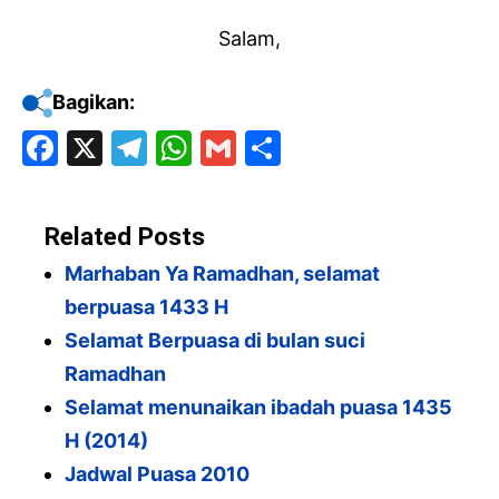
Salam,
Bagikan:
F
X
T
W
G
S
a
el
h
m
h
c
e
at
ai
ar
Related Posts
e
gr
s
l
e
Marhaban Ya Ramadhan, selamat
b
a
A
berpuasa 1433 H
o
m
p
Selamat Berpuasa di bulan suci
o
p
Ramadhan
k
Selamat menunaikan ibadah puasa 1435
H (2014)
Jadwal Puasa 2010