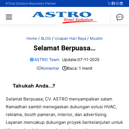
X
Faceboo
Instag
Linke
Langsung
#Total Solution Bussiness Partner
ke
Menu
isi
Home
/
BLOG
/
Ucapan Hari Raya
/
Muslim
Selamat Berpuasa…
ASTRO Team
Update:
07-11-2025
Komentar
Baca: 1 menit
Tahukah Anda...?
Selamat Berpuasa; CV. ASTRO menyampaikan salam
Ramadhan sambil menegaskan dukungan solusi HVAC,
reklame, booth pameran, interior, dan advertising.
Layanan mencakup dukungan proyek berkelanjutan untuk