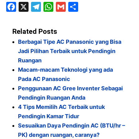
F
X
T
W
G
S
a
el
h
m
h
c
e
at
ai
ar
Related Posts
e
gr
s
l
e
Berbagai Tipe AC Panasonic yang Bisa
b
a
A
Jadi Pilihan Terbaik untuk Pendingin
o
m
p
Ruangan
o
p
Macam-macam Teknologi yang ada
k
Pada AC Panasonic
Penggunaan AC Gree Inventer Sebagai
Pendingin Ruangan Anda
4 Tips Memilih AC Terbaik untuk
Pendingin Kamar Tidur
Sesuaikan Daya Pendingin AC (BTU/hr –
PK) dengan ruangan, caranya?