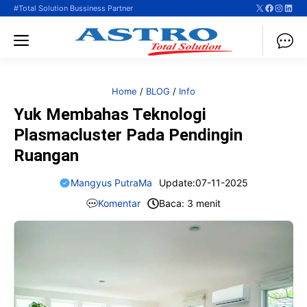
X
Faceboo
Instag
Linke
Langsung
#Total Solution Bussiness Partner
ke
Menu
isi
Home
/
BLOG
/
Info
Yuk Membahas Teknologi
Plasmacluster Pada Pendingin
Ruangan
Mangyus PutraMa
Update:
07-11-2025
Komentar
Baca: 3 menit